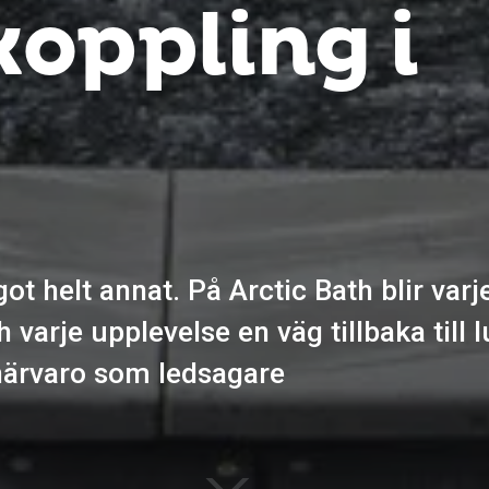
koppling i
ågot helt annat. På Arctic Bath blir var
varje upplevelse en väg tillbaka till 
närvaro som ledsagare