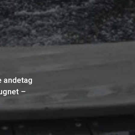
je andetag
lugnet –